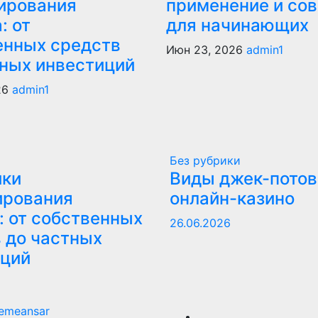
ирования
применение и со
: от
для начинающих
енных средств
Июн 23, 2026
admin1
тных инвестиций
26
admin1
Без рубрики
ики
Виды джек-потов
ирования
онлайн-казино
: от собственных
26.06.2026
 до частных
иций
emeansar