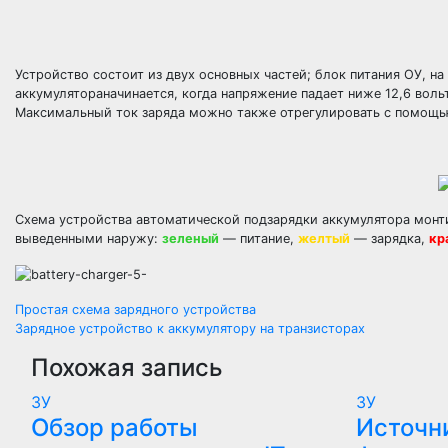
Устройство состоит из двух основных частей; блок питания ОУ, н
аккумулятораначинается, когда напряжение падает ниже 12,6 вольт,
Максимальный ток заряда можно также отрегулировать с помощь
Схема устройства автоматической подзарядки аккумулятора монт
выведенными наружу:
зеленый
— питание,
желтый
— зарядка,
кр
Навигация
Простая схема зарядного устройства
Зарядное устройство к аккумулятору на транзисторах
по
Похожая запись
записям
ЗУ
ЗУ
Обзор работы
Источн