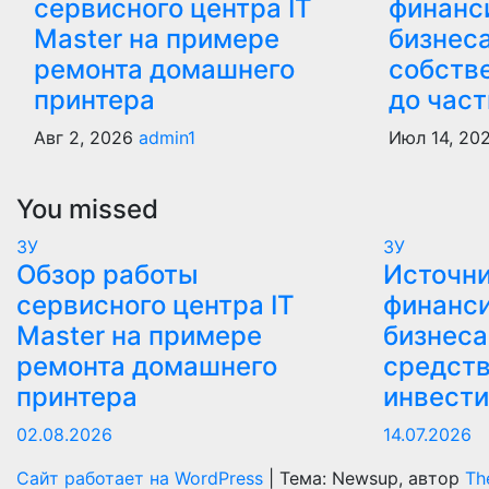
сервисного центра IT
финанс
Master на примере
бизнеса
ремонта домашнего
собств
принтера
до час
Авг 2, 2026
admin1
Июл 14, 20
You missed
ЗУ
ЗУ
Обзор работы
Источн
сервисного центра IT
финанс
Master на примере
бизнеса
ремонта домашнего
средств
принтера
инвест
02.08.2026
14.07.2026
Сайт работает на WordPress
|
Тема: Newsup, автор
Th