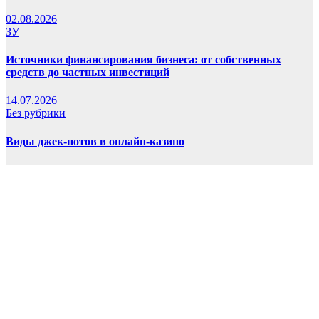
02.08.2026
ЗУ
Источники финансирования бизнеса: от собственных
средств до частных инвестиций
14.07.2026
Без рубрики
Виды джек-потов в онлайн-казино
26.06.2026
ЗУ
3D-печать: технологии, применение и советы для
начинающих
23.06.2026
Сайт работает на WordPress
|
Тема: Newsup, автор
Themeansar
Home