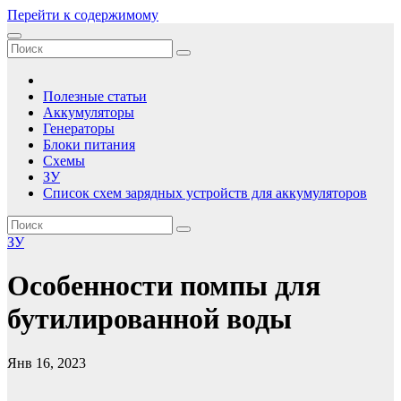
Перейти к содержимому
Зарядные устройства, аккумуляторы, батареи
Сборник принципиальных электрических схем зарядных
устройств для аккумуляторов, статьи по электричеству
Полезные статьи
Аккумуляторы
Генераторы
Блоки питания
Схемы
ЗУ
Список схем зарядных устройств для аккумуляторов
ЗУ
Особенности помпы для
бутилированной воды
Янв 16, 2023