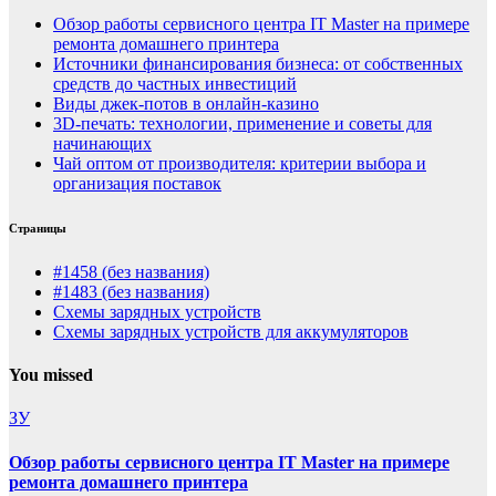
Обзор работы сервисного центра IT Master на примере
ремонта домашнего принтера
Источники финансирования бизнеса: от собственных
средств до частных инвестиций
Виды джек-потов в онлайн-казино
3D-печать: технологии, применение и советы для
начинающих
Чай оптом от производителя: критерии выбора и
организация поставок
Страницы
#1458 (без названия)
#1483 (без названия)
Схемы зарядных устройств
Схемы зарядных устройств для аккумуляторов
You missed
ЗУ
Обзор работы сервисного центра IT Master на примере
ремонта домашнего принтера