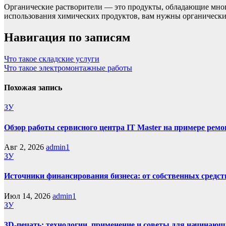
Органические растворители — это продукты, обладающие мног
использования химических продуктов, вам нужны органические
Навигация по записям
Что такое складские услуги
Что такое электромонтажные работы
Похожая запись
ЗУ
Обзор работы сервисного центра IT Master на примере рем
Авг 2, 2026
admin1
ЗУ
Источники финансирования бизнеса: от собственных средст
Июл 14, 2026
admin1
ЗУ
3D-печать: технологии, применение и советы для начинающ