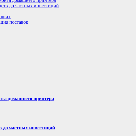
емонта домашнего принтера
дств до частных инвестиций
ающих
ация поставок
онта домашнего принтера
в до частных инвестиций