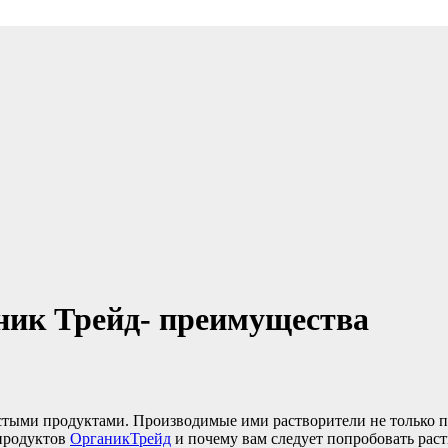
тв для аккумуляторов, статьи по электричеству
ник Трейд- преимущества
истыми продуктами. Производимые ими растворители не только п
 продуктов
ОрганикТрейд
и почему вам следует попробовать раст