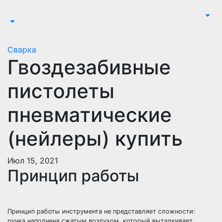
Перейти
к
содержимому
Сварка
Гвоздезабивные
пистолеты
пневматические
(нейлеры) купить
Июл 15, 2021
Принцип работы
Принцип работы инструмента не представляет сложности:
ручка наполнена сжатым воздухом, который выталкивает