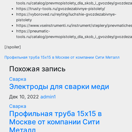
tools.ru/catalog/pnevmopistolety_dla_skob_i_gvozdey/gvozdezab
https://trusty-tools.ru/gvozdezabivnye-pistolety/
https://vyboroved.ru/reyting/luchshie-gvozdezabivnye-
pistolety
https://www.vseinstrumenti.ru/instrument/steplery/pnevmatiche
https://pneumatic-
tools.ru/catalog/pnevmopistolety_dla_skob_i_gvozdey/gvozdezab
[/spoiler]
Навигация
Профильная труба 15х15 в Москве от компании Сити Металл
Похожая запись
по
Сварка
записям
Электроды для сварки меди
Дек 10, 2022
admin1
Сварка
Профильная труба 15х15 в
Москве от компании Сити
Металл