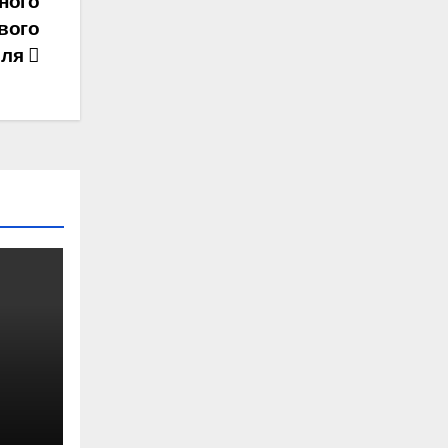
ного
вого
еля