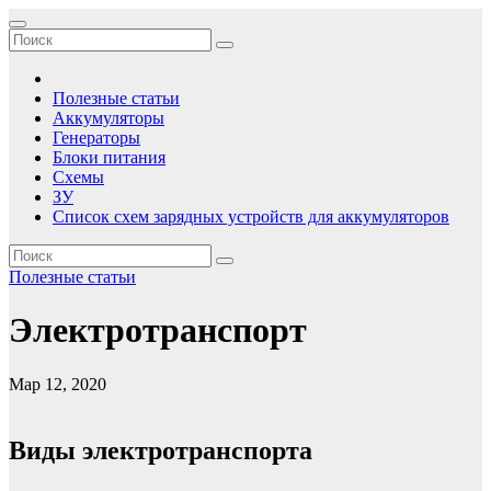
Перейти
Зарядные устройства, аккумуляторы, батареи
Сборник принципиальных электрических схем зарядных
к
устройств для аккумуляторов, статьи по электричеству
содержимому
Полезные статьи
Аккумуляторы
Генераторы
Блоки питания
Схемы
ЗУ
Список схем зарядных устройств для аккумуляторов
Полезные статьи
Электротранспорт
Мар 12, 2020
Виды электротранспорта