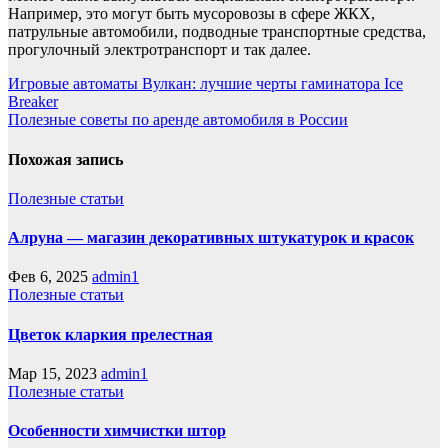
Например, это могут быть мусоровозы в сфере ЖКХ,
патрульные автомобили, подводные транспортные средства,
прогулочный электротранспорт и так далее.
Навигация
Игровые автоматы Вулкан: лучшие черты гаминатора Ice
Breaker
по
Полезные советы по аренде автомобиля в России
записям
Похожая запись
Полезные статьи
Алруна — магазин декоративных штукатурок и красок
Фев 6, 2025
admin1
Полезные статьи
Цветок кларкия прелестная
Мар 15, 2023
admin1
Полезные статьи
Особенности химчистки штор