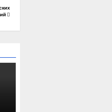
ских
ний