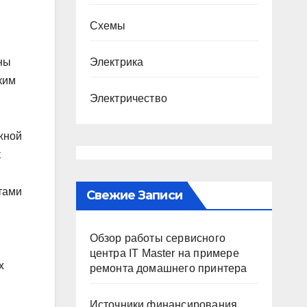
Схемы
ны
Электрика
ким
Электричество
жной
к
тами
Свежие Записи
Обзор работы сервисного
центра IT Master на примере
х
ремонта домашнего принтера
Источники финансирования