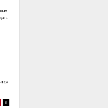
ьных
дать
онтаж