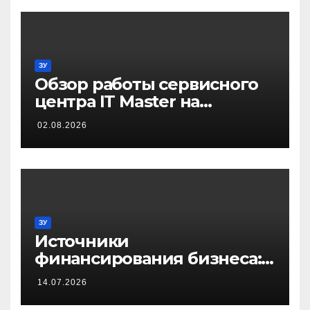
ЗУ
Обзор работы сервисного
центра IT Master на
примере ремонта
02.08.2026
домашнего принтера
ЗУ
Источники
финансирования бизнеса:
от собственных средств до
14.07.2026
частных инвестиций