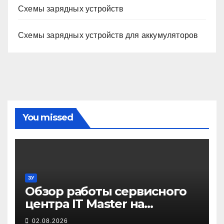
Схемы зарядных устройств
Схемы зарядных устройств для аккумуляторов
You missed
ЗУ
Обзор работы сервисного
центра IT Master на
примере ремонта
02.08.2026