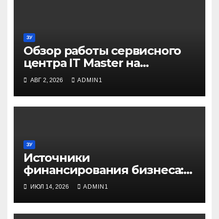
ЗУ
Обзор работы сервисного
центра IT Master на
примере ремонта
АВГ 2, 2026
ADMIN1
домашнего принтера
ЗУ
Источники
финансирования бизнеса:
от собственных средств до
ИЮЛ 14, 2026
ADMIN1
частных инвестиций