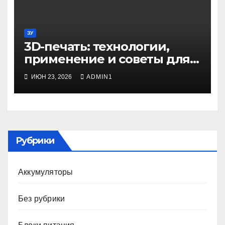
ЗУ
3D-печать: технологии,
применение и советы для
начинающих
ИЮН 23, 2026
ADMIN1
Рубрики
Аккумуляторы
Без рубрики