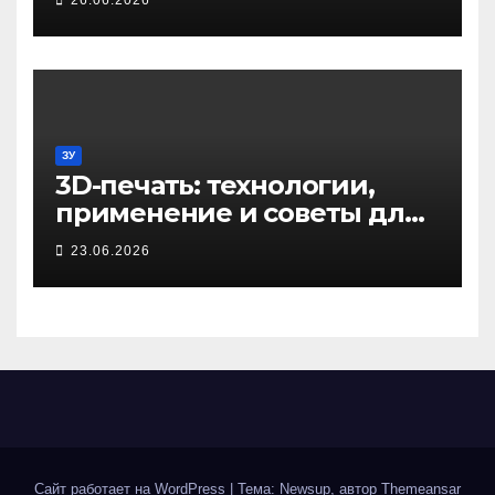
26.06.2026
ЗУ
3D-печать: технологии,
применение и советы для
начинающих
23.06.2026
Сайт работает на WordPress
|
Тема: Newsup, автор
Themeansar