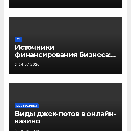
домашнего принтера
ЗУ
Источники
финансирования бизнеса:
от собственных средств до
14.07.2026
частных инвестиций
БЕЗ РУБРИКИ
Виды джек-потов в онлайн-
казино