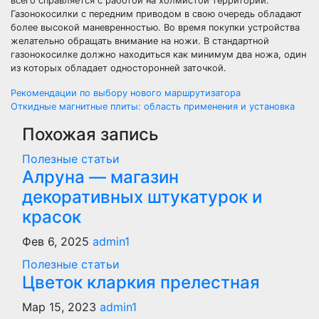
всего справляется с работой на холмистой территории.
Газонокосилки с передним приводом в свою очередь обладают
более высокой маневренностью. Во время покупки устройства
желательно обращать внимание на ножи. В стандартной
газонокосилке должно находиться как минимум два ножа, один
из которых обладает односторонней заточкой.
Навигация
Рекомендации по выбору нового маршрутизатора
Откидные магнитные плиты: область применения и установка
по
Похожая запись
записям
Полезные статьи
Алруна — магазин
декоративных штукатурок и
красок
Фев 6, 2025
admin1
Полезные статьи
Цветок кларкия прелестная
Мар 15, 2023
admin1