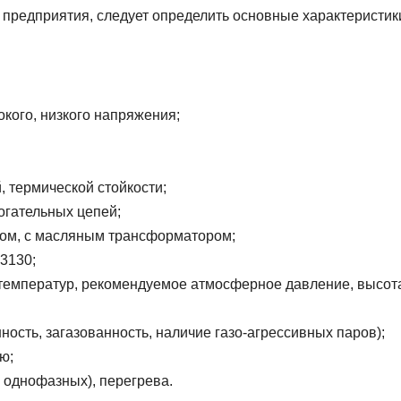
о предприятия, следует определить основные характеристик
кого, низкого напряжения;
, термической стойкости;
огательных цепей;
ром, с масляным трансформатором;
3130;
 температур, рекомендуемое атмосферное давление, высот
ость, загазованность, наличие газо-агрессивных паров);
ю;
и однофазных), перегрева.