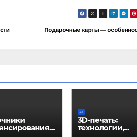
сти
Подарочные карты — особенно
ЗУ
очники
3D-печать:
ансирования
технологии,
еса: от
применение и