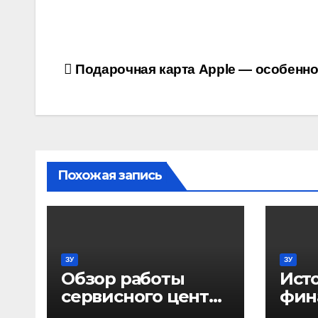
Навигация
Подарочная карта Apple — особенно
по
записям
Похожая запись
ЗУ
ЗУ
Обзор работы
Ист
сервисного центра
фин
IT Master на
бизн