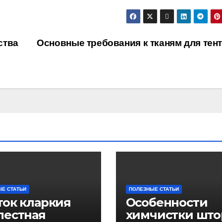
ства
Основные требования к тканям для тен
Е СТАТЬИ
ПОЛЕЗНЫЕ СТАТЬИ
ток кларкия
Особенности
лестная
химчистки што