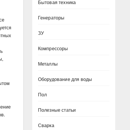
Бытовая техника
Генераторы
се
уется
ЗУ
нтных
Компрессоры
ть
ы,
Металлы
Оборудование для воды
ытом
Пол
жение
Полезные статьи
ов.
Сварка