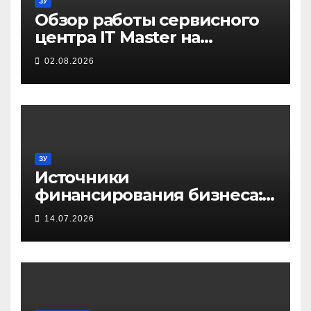
ЗУ
Обзор работы сервисного
центра IT Master на
примере ремонта
02.08.2026
домашнего принтера
ЗУ
Источники
финансирования бизнеса:
от собственных средств до
14.07.2026
частных инвестиций