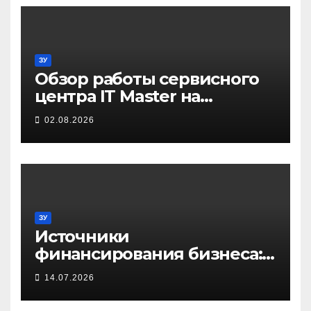
ЗУ
Обзор работы сервисного
центра IT Master на
примере ремонта
02.08.2026
домашнего принтера
ЗУ
Источники
финансирования бизнеса:
от собственных средств до
14.07.2026
частных инвестиций