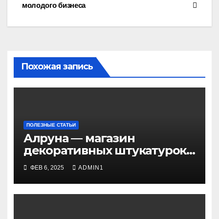
по
молодого бизнеса
записям
Похожая запись
ПОЛЕЗНЫЕ СТАТЬИ
Алруна — магазин
декоративных штукатурок
и красок
ФЕВ 6, 2025
ADMIN1