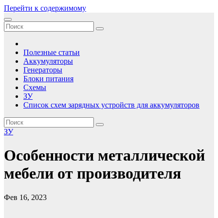
Перейти к содержимому
Зарядные устройства, аккумуляторы, батареи
Сборник принципиальных электрических схем зарядных
устройств для аккумуляторов, статьи по электричеству
Полезные статьи
Аккумуляторы
Генераторы
Блоки питания
Схемы
ЗУ
Список схем зарядных устройств для аккумуляторов
ЗУ
Особенности металлической
мебели от производителя
Фев 16, 2023