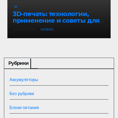
ЗУ
3D-печать: технологии,
применение и советы для
начинающих
ИЮН 23, 2026
ADMIN1
Рубрики
Аккумуляторы
Без рубрики
Блоки питания