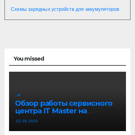
Схемы зарядных устройств для аккумуляторов
You missed
ЗУ
Обзор работы сервисного
центра IT Master на
примере ремонта
02.08.2026
домашнего принтера