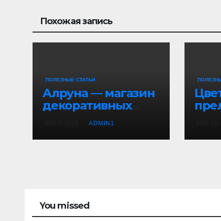
Похожая запись
ПОЛЕЗНЫЕ СТАТЬИ
ПОЛЕЗНЫ
Алруна — магазин
Цве
декоративных
пре
штукатурок и
ФЕВ 6, 2025
ADMIN1
МАР 15,
красок
You missed