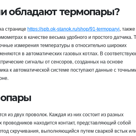
и обладают термопары?
на странице
https://spb.ok-stanok.ru/shop/91-termoparyi
, также
мометрах в качестве весьма удобного и простого датчика. 
точные измерения температуры в относительно широких
меняются в автоматических газовых котлах. В соответству
трические сигналы от сенсоров, созданных на основе
чика к автоматической системе поступают данные с точным
оне.
мопары
я из двух проволок. Каждая из них состоит из разных
х проводников находится контакт, представляющий собой
метод скручивания, выполняющийся путем сваркой встык или