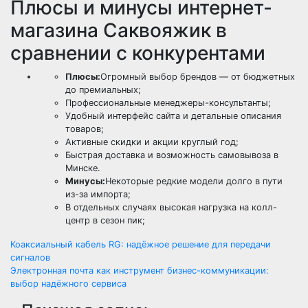
Плюсы и минусы интернет-
магазина Саквояжик в
сравнении с конкурентами
Плюсы:
Огромный выбор брендов — от бюджетных
до премиальных;
Профессиональные менеджеры-консультанты;
Удобный интерфейс сайта и детальные описания
товаров;
Активные скидки и акции круглый год;
Быстрая доставка и возможность самовывоза в
Минске.
Минусы:
Некоторые редкие модели долго в пути
из-за импорта;
В отдельных случаях высокая нагрузка на колл-
центр в сезон пик;
Навигация
Коаксиальный кабель RG: надёжное решение для передачи
сигналов
по
Электронная почта как инструмент бизнес-коммуникации:
выбор надёжного сервиса
записям