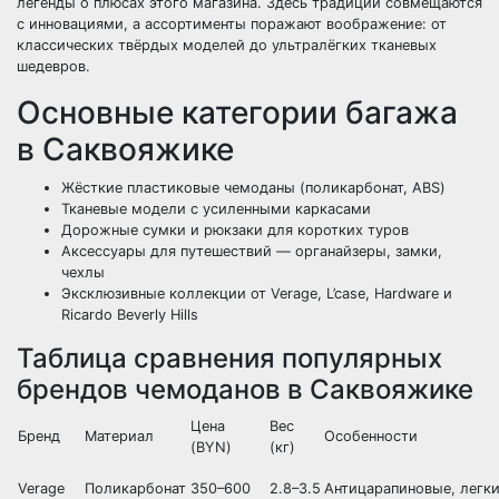
легенды о плюсах этого магазина. Здесь традиции совмещаются
с инновациями, а ассортименты поражают воображение: от
классических твёрдых моделей до ультралёгких тканевых
шедевров.
Основные категории багажа
в Саквояжике
Жёсткие пластиковые чемоданы (поликарбонат, ABS)
Тканевые модели с усиленными каркасами
Дорожные сумки и рюкзаки для коротких туров
Аксессуары для путешествий — органайзеры, замки,
чехлы
Эксклюзивные коллекции от Verage, L’case, Hardware и
Ricardo Beverly Hills
Таблица сравнения популярных
брендов чемоданов в Саквояжике
Цена
Вес
Бренд
Материал
Особенности
(BYN)
(кг)
Verage
Поликарбонат
350–600
2.8–3.5
Антицарапиновые, легк