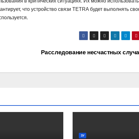
зования в критических ситуациях. Их можно использовать
рантирует, что устройство связи TETRA будет выполнять св
спользуется.
Расследование несчастных случ
ЗУ