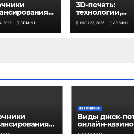
очники
3D-печать:
ансирования
технологии,
еса: от
применение и
, 2026
ADMIN1
ИЮН 23, 2026
ADMIN1
ственных
советы для
дств до
начинающих
тных
естиций
БЕЗ РУБРИКИ
очники
Виды джек-пот
ансирования
онлайн-казино
еса: от