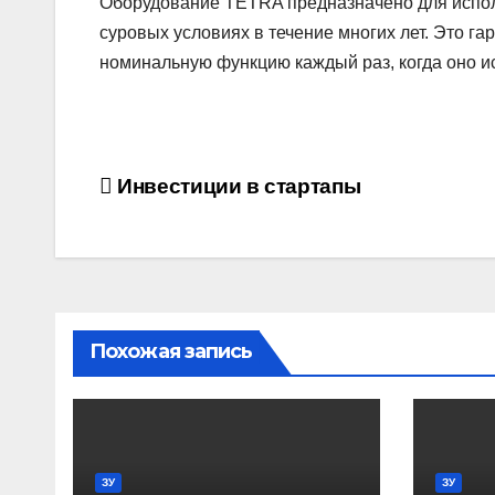
Оборудование TETRA предназначено для исполь
суровых условиях в течение многих лет. Это га
номинальную функцию каждый раз, когда оно и
Навигация
Инвестиции в стартапы
по
записям
Похожая запись
ЗУ
ЗУ