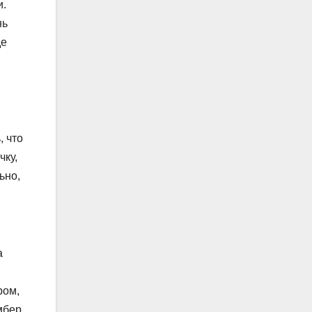
и.
нь
де
, что
чку,
ьно,
а
ром,
мбер