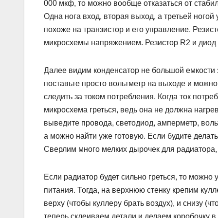
000 мкф, то можно вообще отказаться от стабил
Одна нога вход, вторая выход, а третьей ног
похоже на транзистор и его управление. Резис
микросхемы напряжением. Резистор R2 и диод Д
Далее видим конденсатор не большой емкости 
поставьте просто вольтметр на выходе и можно
следить за током потребления. Когда ток потреб
микросхема греться, ведь она не должна нагрев
выведите провода, светодиод, амперметр, воль
а можно найти уже готовую. Если будите делать
Сверлим много мелких дырочек для радиатора,
Если радиатор будет сильно греться, то можно 
питания. Тогда, на верхнюю стенку крепим кул
верху (чтобы куллеру брать воздух), и снизу (
теперь склеиваем детали и делаем коробочку в