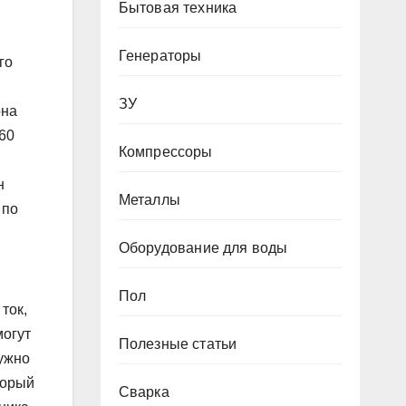
Бытовая техника
Генераторы
го
ЗУ
она
 60
Компрессоры
н
Металлы
 по
Оборудование для воды
Пол
ток,
могут
Полезные статьи
нужно
торый
Сварка