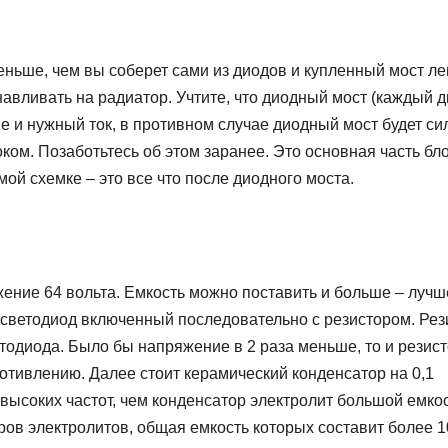
меньше, чем вы соберет сами из диодов и купленный мост ле
навливать на радиатор. Учтите, что диодный мост (каждый д
 и нужный ток, в противном случае диодный мост будет си
ком. Позаботьтесь об этом заранее. Это основная часть бл
мой схемке – это все что после диодного моста.
ение 64 вольта. Емкость можно поставить и больше – лучш
 светодиод включенный последовательно с резистором. Рез
етодиода. Было бы напряжение в 2 раза меньше, то и резис
отивлению. Далее стоит керамический конденсатор на 0,1
высоких частот, чем конденсатор электролит большой емкос
оров электролитов, общая емкость которых составит более 