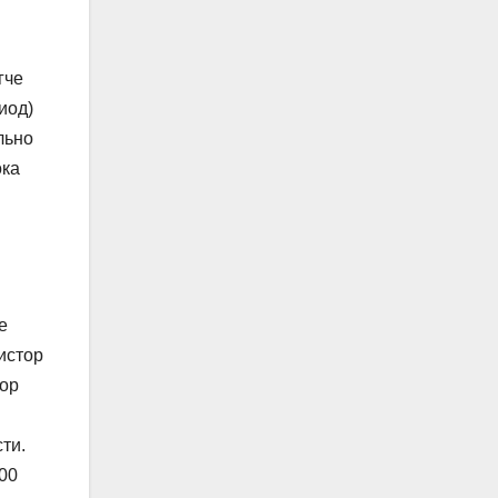
гче
иод)
льно
ока
е
истор
тор
ти.
100