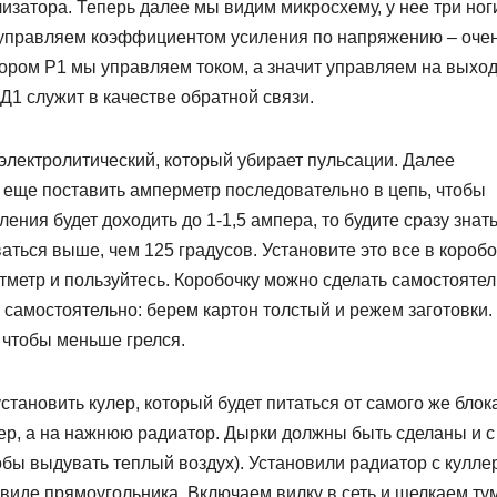
изатора. Теперь далее мы видим микросхему, у нее три ног
ой управляем коэффициентом усиления по напряжению – оче
тором Р1 мы управляем током, а значит управляем на выхо
1 служит в качестве обратной связи.
электролитический, который убирает пульсации. Далее
 еще поставить амперметр последовательно в цепь, чтобы
ления будет доходить до 1-1,5 ампера, то будите сразу знать
аться выше, чем 125 градусов. Установите это все в коробо
тметр и пользуйтесь. Коробочку можно сделать самостоятел
 самостоятельно: берем картон толстый и режем заготовки.
 чтобы меньше грелся.
установить кулер, который будет питаться от самого же блок
лер, а на нажнюю радиатор. Дырки должны быть сделаны и с
чтобы выдувать теплый воздух). Установили радиатор с кулле
 виде прямоугольника. Включаем вилку в сеть и щелкаем ту