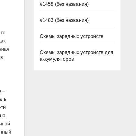
#1458 (без названия)
#1483 (без названия)
 то
Схемы зарядных устройств
как
чная
Схемы зарядных устройств для
ов
аккумуляторов
к –
ать,
-ти
 на
ичной
енный