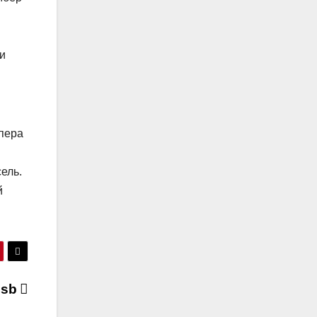
ли
мпера
ель.
й
usb