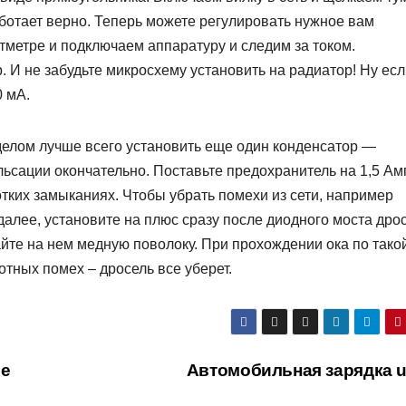
аботает верно. Теперь можете регулировать нужное вам
тметре и подключаем аппаратуру и следим за током.
. И не забудьте микросхему установить на радиатор! Ну ес
0 мА.
делом лучше всего установить еще один конденсатор —
льсации окончательно. Поставьте предохранитель на 1,5 А
отких замыканиях. Чтобы убрать помехи из сети, например
далее, установите на плюс сразу после диодного моста дрос
те на нем медную поволоку. При прохождении ока по тако
отных помех – дросель все уберет.
ое
Автомобильная зарядка 