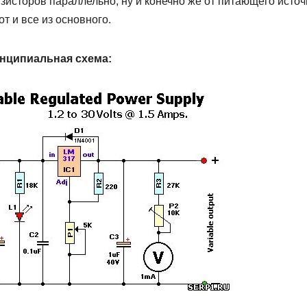
нзисторов параллельно, ну и конечно же от питающего исто
т и все из основного.
нципиальная схема: