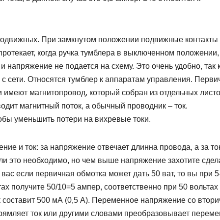
 подвижных. При замкнутом положении подвижные контакты
протекает, когда ручка тумблера в выключенном положении,
и напряжение не подается на схему. Это очень удобно, так 
ть с сети. Относятся тумблер к аппаратам управления. Перви
и имеют магнитопровод, который собран из отдельных лист
одит магнитный поток, а обычный проводник – ток.
обы уменьшить потери на вихревые токи.
ие и ток: за напряжение отвечает длинна провода, а за то
сли это необходимо, но чем выше напряжение захотите сдел
 вас если первичная обмотка может дать 50 ват, то вы при 5
тах получите 50/10=5 ампер, соответственно при 50 вольтах
ок составит 500 мА (0,5 А). Переменное напряжение со втор
прямляет ток или другими словами преобразовывает перем