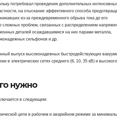
кольку потребовал проведения дополнительных интенсивны
частности, на отыскание эффективного способа предотвращ
никавших из-за преждевременного обрыва тока до его
ие сложных проблем, связанных с распределением напряже
ционных деталей осаждавшимися на них парами металла,
оконадежных сильфонов и др.
енный выпуск высоконадежных быстродействующих вакуум
и в электрических сетях среднего (6, 10, 35 кВ) и высокого
его нужно
ключается в следующем:
рической цепи в рабочем и аварийном режиме за минималь