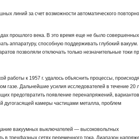
ных линий за счет возможности автоматического повторно
годах прошлого века. В это время еще не было совершенных
ать аппаратуру, способную поддерживать глубокий вакуум.
ратов позволяли отключать только незначительные токи п
й работы к 1957 г. удалось объяснить процессы, происхо
ом газе. Дальнейшие усилия исследователей в течение 20 
ющих предотвратить появление перенапряжений, варианто
й дугогасящей камеры частицами металла, проблем
здание вакуумных выключателей — высоковольтных
ь в трехфазных сетях переменного тока. Диапазон напряж