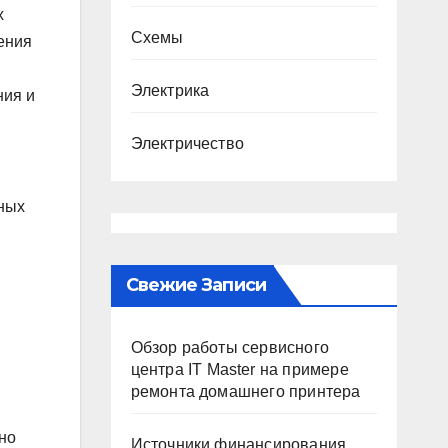
х
Схемы
ения
Электрика
ния и
Электричество
ных
Свежие Записи
Обзор работы сервисного
центра IT Master на примере
ремонта домашнего принтера
но
Источники финансирования