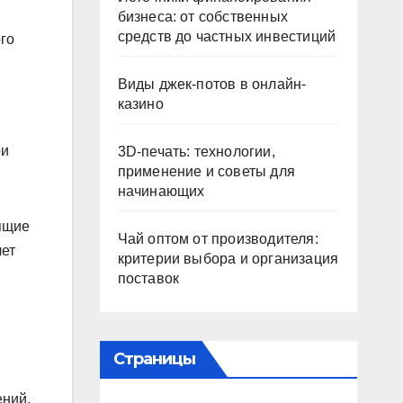
бизнеса: от собственных
средств до частных инвестиций
го
Виды джек-потов в онлайн-
казино
ри
3D-печать: технологии,
применение и советы для
начинающих
дящие
Чай оптом от производителя:
лет
критерии выбора и организация
в
поставок
Страницы
ений,