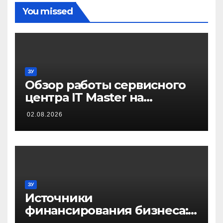
You missed
ЗУ
Обзор работы сервисного
центра IT Master на
примере ремонта
02.08.2026
домашнего принтера
ЗУ
Источники
финансирования бизнеса:
от собственных средств до