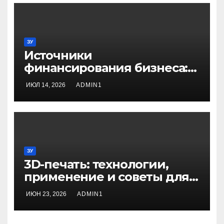
ЗУ
Источники
финансирования бизнеса:
от собственных средств до
ИЮЛ 14, 2026
ADMIN1
частных инвестиций
ЗУ
3D-печать: технологии,
применение и советы для
начинающих
ИЮН 23, 2026
ADMIN1