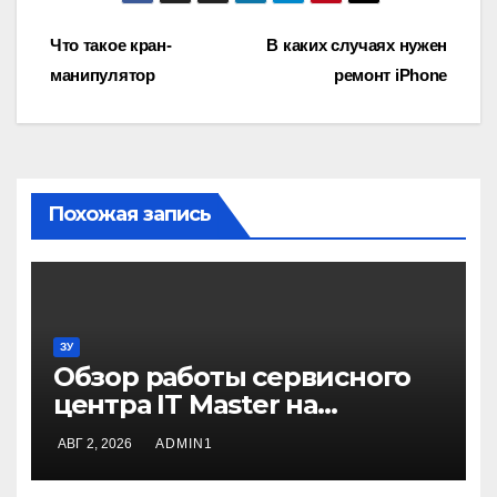
Навигация
Что такое кран-
В каких случаях нужен
манипулятор
ремонт iPhone
по
записям
Похожая запись
ЗУ
Обзор работы сервисного
центра IT Master на
примере ремонта
АВГ 2, 2026
ADMIN1
домашнего принтера