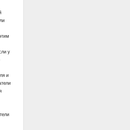
й
ли
этим
сли у
о
ля и
атели
я
тели