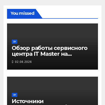
You missed
ЗУ
Обзор работы сервисного
центра IT Master на
примере ремонта
02.08.2026
домашнего принтера
ЗУ
Источники