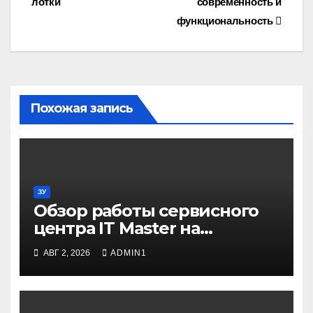
лотки
современность и
по
функциональность
записям
Похожая запись
ЗУ
Обзор работы сервисного
центра IT Master на
примере ремонта
АВГ 2, 2026
ADMIN1
домашнего принтера