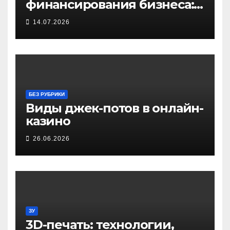
финансирования бизнеса:
от собственных средств до
14.07.2026
частных инвестиций
БЕЗ РУБРИКИ
Виды джек-потов в онлайн-
казино
26.06.2026
ЗУ
3D-печать: технологии,