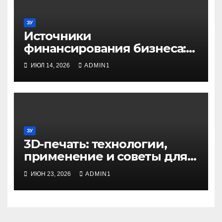
ЗУ
Источники
финансирования бизнеса:
от собственных средств до
ИЮЛ 14, 2026
ADMIN1
частных инвестиций
ЗУ
3D-печать: технологии,
применение и советы для
начинающих
ИЮН 23, 2026
ADMIN1