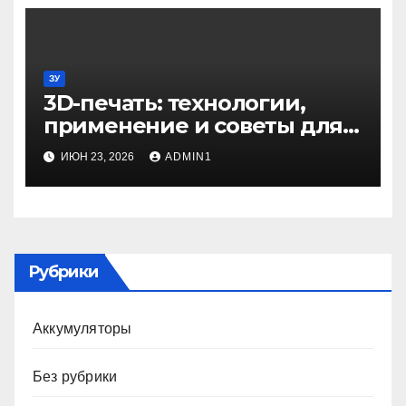
ЗУ
3D-печать: технологии,
применение и советы для
начинающих
ИЮН 23, 2026
ADMIN1
Рубрики
Аккумуляторы
Без рубрики