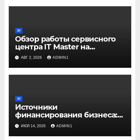
ЗУ
Обзор работы сервисного
центра IT Master на
примере ремонта
АВГ 2, 2026
ADMIN1
домашнего принтера
ЗУ
Источники
финансирования бизнеса:
от собственных средств до
ИЮЛ 14, 2026
ADMIN1
частных инвестиций