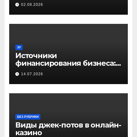
примере ремонта
02.08.2026
домашнего принтера
ЗУ
Источники
финансирования бизнеса:
от собственных средств до
14.07.2026
частных инвестиций
БЕЗ РУБРИКИ
Виды джек-потов в онлайн-
казино