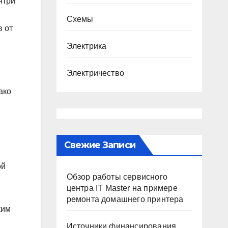
нтри
Схемы
 от
Электрика
Электричество
ако
Свежие Записи
ой
Обзор работы сервисного
центра IT Master на примере
ремонта домашнего принтера
ким
Источники финансирования