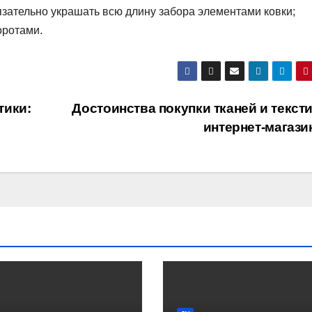
язательно украшать всю длину забора элементами ковки;
оротами.
тики:
Достоинства покупки тканей и текст
интернет-магаз