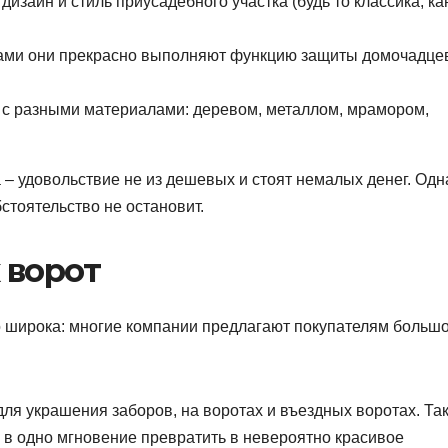
изайн и стиль приусадебного участка (будь то классика, ка
ами они прекрасно выполняют функцию защиты домочадцев
я с разными материалами: деревом, металлом, мрамором,
– удовольствие не из дешевых и стоят немалых денег. Одн
стоятельство не остановит.
 ворот
о широка: многие компании предлагают покупателям больш
я украшения заборов, на воротах и ​​въездных воротах. Та
 в одно мгновение превратить в невероятно красивое