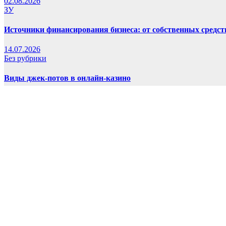
02.08.2026
ЗУ
Источники финансирования бизнеса: от собственных средст
14.07.2026
Без рубрики
Виды джек-потов в онлайн-казино
26.06.2026
ЗУ
3D-печать: технологии, применение и советы для начинающ
23.06.2026
Сайт работает на WordPress
|
Тема: Newsup, автор
Themeansar
Home
Схемы зарядных устройств
Схемы зарядных устройств для аккумуляторов