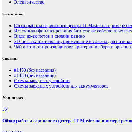
Электричество
Свежие записи
Обзор работы сервисного центра IT Master на примере р
Источники финансирования бизнеса: от собственных сре
Виды джек-потов в онлайн-казино
3D-печать: технологии, применение и советы для начин
Чай оптом от производителя: критерии выбора и организ
Страницы
#1458 (без названия)
#1483 (без названия)
Схемы зарядных устройств
Схемы зарядных устройств для аккумуляторов
You missed
ЗУ
Обзор работы сервисного центра IT Master на примере рем