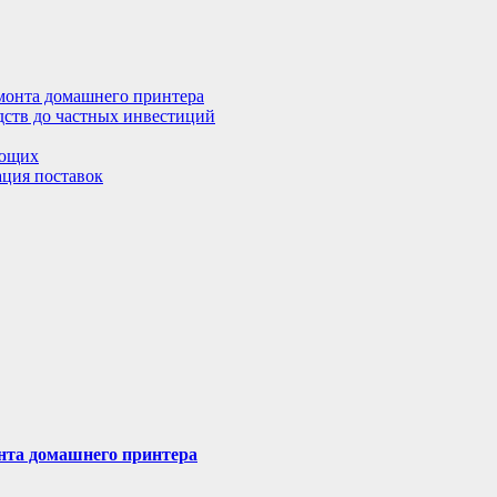
емонта домашнего принтера
дств до частных инвестиций
ающих
ация поставок
онта домашнего принтера