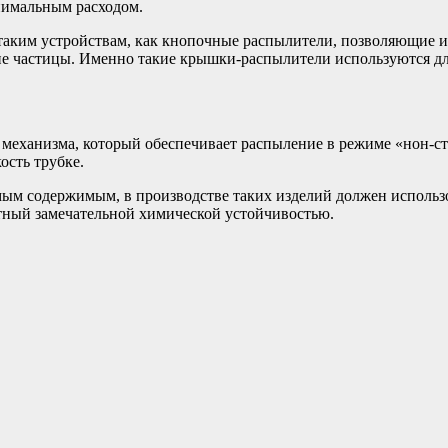
нимальным расходом.
таким устройствам, как кнопочные распылители, позволяющие из
е частицы. Именно такие крышки-распылители используются для р
механизма, который обеспечивает распыление в режиме «нон-ст
ость трубке.
емым содержимым, в производстве таких изделий должен использ
тный замечательной химической устойчивостью.