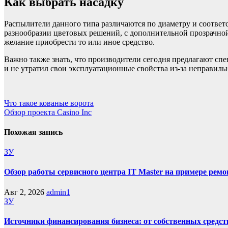
Как выбрать насадку
Распылители данного типа различаются по диаметру и соответ
разнообразии цветовых решений, с дополнительной прозрачной
желание приобрести то или иное средство.
Важно также знать, что производители сегодня предлагают сп
и не утратил свои эксплуатационные свойства из-за неправиль
Навигация
Что такое кованые ворота
Обзор проекта Casino Inc
по
записям
Похожая запись
ЗУ
Обзор работы сервисного центра IT Master на примере рем
Авг 2, 2026
admin1
ЗУ
Источники финансирования бизнеса: от собственных средст