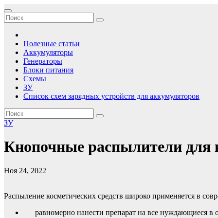
Перейти
Зарядные устройства, аккумуляторы, батареи
Сборник принципиальных электрических схем зарядных устройс
к
содержимому
Полезные статьи
Аккумуляторы
Генераторы
Блоки питания
Схемы
ЗУ
Список схем зарядных устройств для аккумуляторов
ЗУ
Кнопочные распылители для 
Ноя 24, 2022
Распыление косметических средств широко применяется в совр
равномерно нанести препарат на все нуждающиеся в 