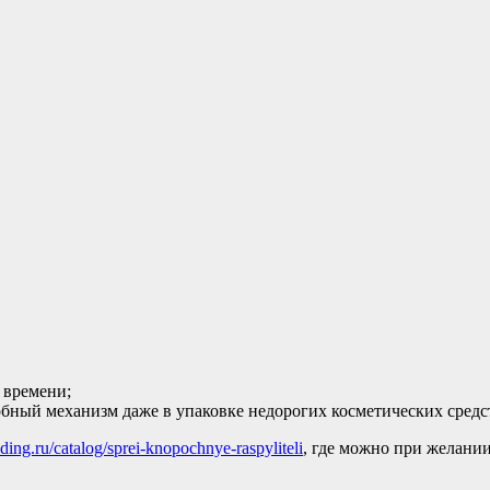
 времени;
обный механизм даже в упаковке недорогих косметических средс
rading.ru/catalog/sprei-knopochnye-raspyliteli
, где можно при желани