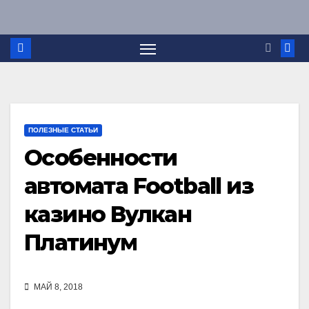
Перейти
к
содержимому
ПОЛЕЗНЫЕ СТАТЬИ
Особенности
автомата Football из
казино Вулкан
Платинум
МАЙ 8, 2018