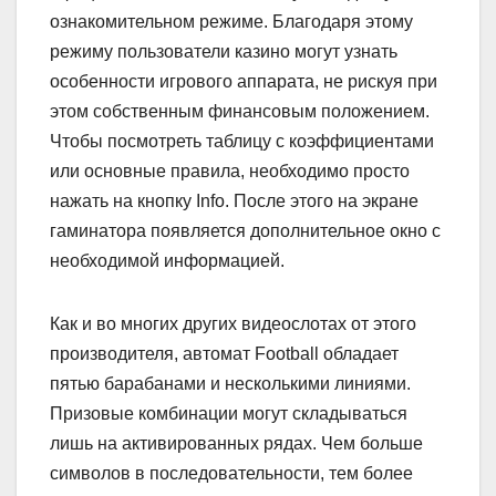
ознакомительном режиме. Благодаря этому
режиму пользователи казино могут узнать
особенности игрового аппарата, не рискуя при
этом собственным финансовым положением.
Чтобы посмотреть таблицу с коэффициентами
или основные правила, необходимо просто
нажать на кнопку Info. После этого на экране
гаминатора появляется дополнительное окно с
необходимой информацией.
Как и во многих других видеослотах от этого
производителя, автомат Football обладает
пятью барабанами и несколькими линиями.
Призовые комбинации могут складываться
лишь на активированных рядах. Чем больше
символов в последовательности, тем более