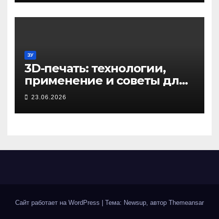
ЗУ
3D-печать: технологии,
применение и советы для
начинающих
23.06.2026
Сайт работает на WordPress
|
Тема: Newsup, автор
Themeansar