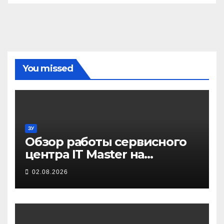
You missed
ЗУ
Обзор работы сервисного
центра IT Master на
примере ремонта
02.08.2026
домашнего принтера