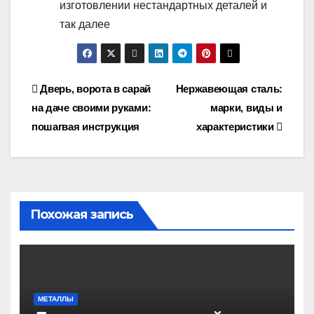
изготовлении нестандартных деталей и
так далее
Навигация
Дверь, ворота в сарай
Нержавеющая сталь:
на даче своими руками:
марки, виды и
по
пошагвая инструкция
характеристики
записям
Похожая запись
МЕТАЛЛЫ