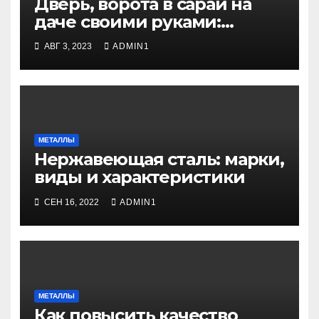
Дверь, ворота в сарай на
даче своими руками:
пошагвая инструкция
АВГ 3, 2023
ADMIN1
МЕТАЛЛЫ
Нержавеющая сталь: марки,
виды и характеристики
СЕН 16, 2022
ADMIN1
МЕТАЛЛЫ
Как повысить качество