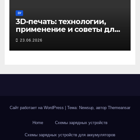
ЗУ
3D-печать: технологии,
применение и советы для
начинающих
23.06.2026
Сайт работает на WordPress
|
Тема: Newsup, автор
Themeansar
Home
Схемы зарядных устройств
Схемы зарядных устройств для аккумуляторов