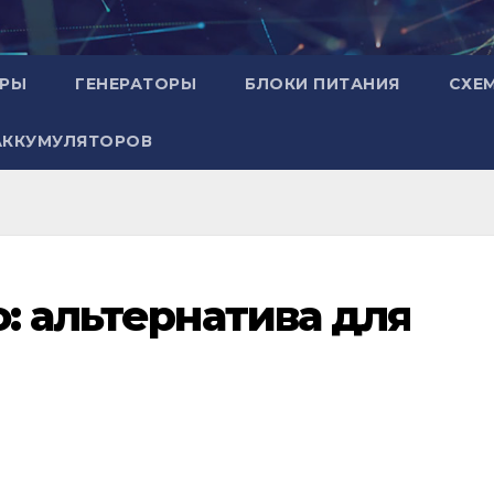
ОРЫ
ГЕНЕРАТОРЫ
БЛОКИ ПИТАНИЯ
СХЕ
АККУМУЛЯТОРОВ
: альтернатива для