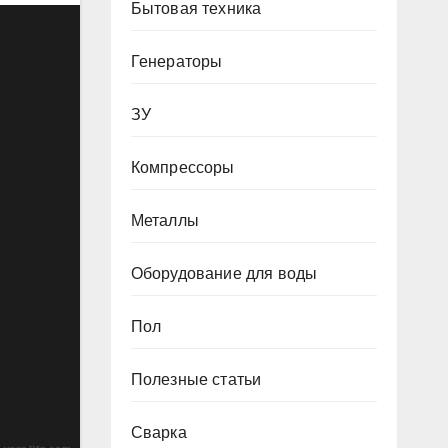
Бытовая техника
Генераторы
ЗУ
Компрессоры
Металлы
Оборудование для воды
Пол
Полезные статьи
Сварка