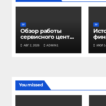
ЗУ
ЗУ
Обзор работы
Ист
сервисного центра
фин
IT Master на
бизн
АВГ 2, 2026
ADMIN1
ИЮЛ 14
примере ремонта
соб
домашнего
сре
принтера
час
инв
You missed