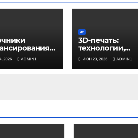
ЗУ
очники
3D-печать:
ансирования
технологии,
еса: от
применение и
, 2026
ADMIN1
ИЮН 23, 2026
ADMIN1
ственных
советы для
дств до
начинающих
тных
естиций