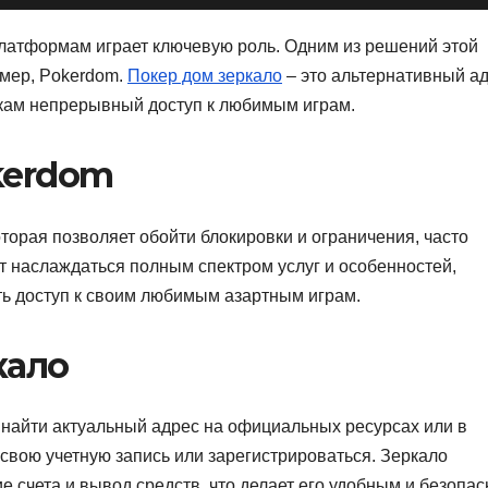
платформам играет ключевую роль. Одним из решений этой
имер, Pokerdom.
Покер дом зеркало
– это альтернативный а
окам непрерывный доступ к любимым играм.
kerdom
оторая позволяет обойти блокировки и ограничения, часто
 наслаждаться полным спектром услуг и особенностей,
ть доступ к своим любимым азартным играм.
кало
о найти актуальный адрес на официальных ресурсах или в
 свою учетную запись или зарегистрироваться. Зеркало
 счета и вывод средств, что делает его удобным и безопа