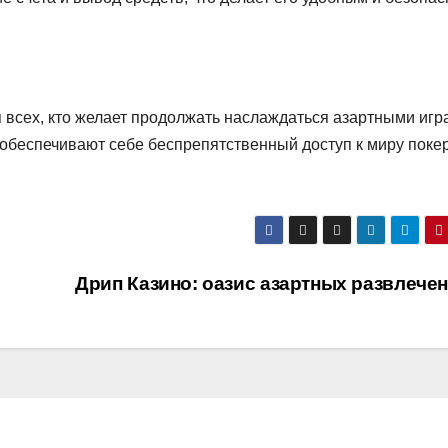
 всех, кто желает продолжать наслаждаться азартными игр
 обеспечивают себе беспрепятственный доступ к миру поке
Дрип Казино: оазис азартных развлече