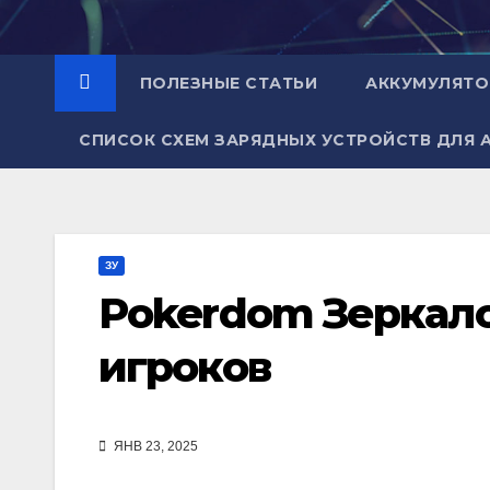
Перейти
к
содержимому
ПОЛЕЗНЫЕ СТАТЬИ
АККУМУЛЯТ
СПИСОК СХЕМ ЗАРЯДНЫХ УСТРОЙСТВ ДЛЯ 
ЗУ
Pokerdom Зеркало
игроков
ЯНВ 23, 2025