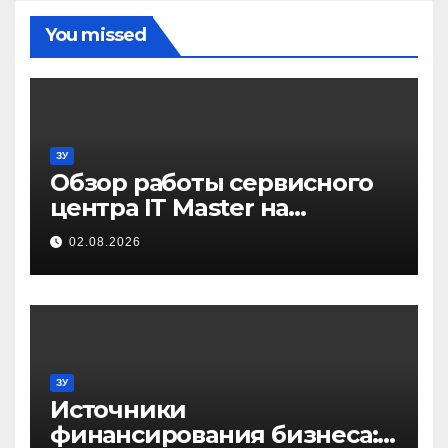
You missed
ЗУ
Обзор работы сервисного
центра IT Master на
примере ремонта
02.08.2026
домашнего принтера
ЗУ
Источники
финансирования бизнеса: