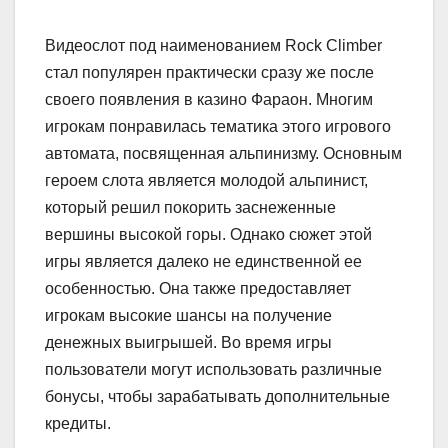
Видеослот под наименованием Rock Climber
стал популярен практически сразу же после
своего появления в казино Фараон. Многим
игрокам понравилась тематика этого игрового
автомата, посвященная альпинизму. Основным
героем слота является молодой альпинист,
который решил покорить заснеженные
вершины высокой горы. Однако сюжет этой
игры является далеко не единственной ее
особенностью. Она также предоставляет
игрокам высокие шансы на получение
денежных выигрышей. Во время игры
пользователи могут использовать различные
бонусы, чтобы зарабатывать дополнительные
кредиты.