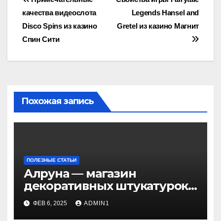
Навигация
качества видеослота
Legends Hansel and
по
Disco Spins из казино
Gretel из казино Магнит
записям
Спин Сити
Похожая запись
ПОЛЕЗНЫЕ СТАТЬИ
Алруна — магазин
декоративных штукатурок
и красок
ФЕВ 6, 2025
ADMIN1