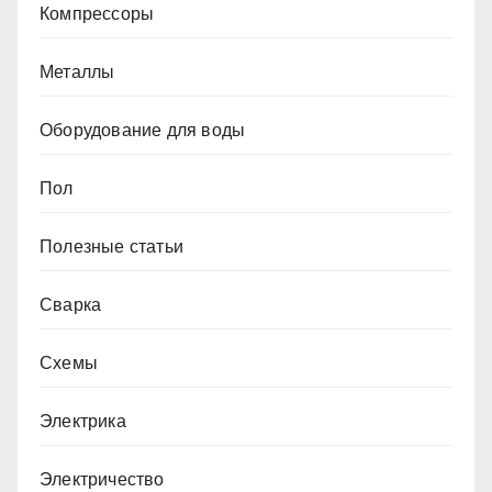
Компрессоры
Металлы
Оборудование для воды
Пол
Полезные статьи
Сварка
Схемы
Электрика
Электричество