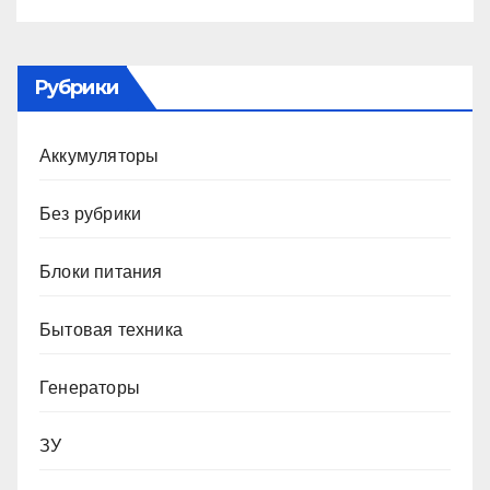
Рубрики
Аккумуляторы
Без рубрики
Блоки питания
Бытовая техника
Генераторы
ЗУ