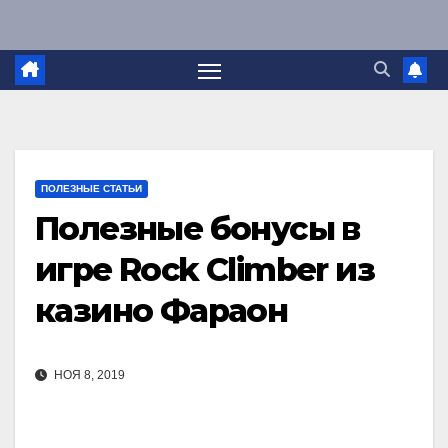
Перейти
к
содержимому
ПОЛЕЗНЫЕ СТАТЬИ
Полезные бонусы в
игре Rock Climber из
казино Фараон
НОЯ 8, 2019