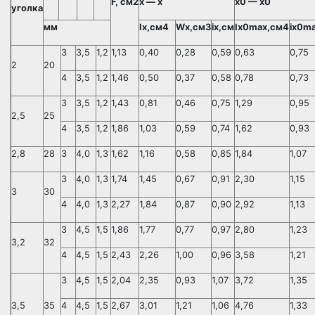
F
, см2
х — х
x
0
— x0
уголка
мм
Ix
,см4
Wx
,см3
ix
,см
Ix
0
max
,см4
iх
0
ma
3
3,5
1,2
1,13
0,40
0,28
0,59
0,63
0,75
2
20
4
3,5
1,2
1,46
0,50
0,37
0,58
0,78
0,73
3
3,5
1,2
1,43
0,81
0,46
0,75
1,29
0,95
2,5
25
4
3,5
1,2
1,86
1,03
0,59
0,74
1,62
0,93
2,8
28
3
4,0
1,3
1,62
1,16
0,58
0,85
1,84
1,07
3
4,0
1,3
1,74
1,45
0,67
0,91
2,30
1,15
3
30
4
4,0
1,3
2,27
1,84
0,87
0,90
2,92
1,13
3
4,5
1,5
1,86
1,77
0,77
0,97
2,80
1,23
3,2
32
4
4,5
1,5
2,43
2,26
1,00
0,96
3,58
1,21
3
4,5
1,5
2,04
2,35
0,93
1,07
3,72
1,35
3,5
35
4
4,5
1,5
2,67
3,01
1,21
1,06
4,76
1,33