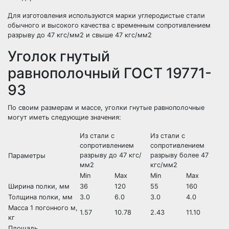
Для изготовления используются марки углеродистые стали
обычного и высокого качества с временным сопротивлением
разрыву до 47 кгс/мм2 и свыше 47 кгс/мм2
Уголок гнутый
равнополочный ГОСТ 19771-
93
По своим размерам и массе, уголки гнутые равнополочные
могут иметь следующие значения:
Из стали с
Из стали с
сопротивлением
сопротивлением
разрыву до 47 кгс/
разрыву более 47
Параметры
мм2
кгс/мм2
Min
Max
Min
Max
Ширина полки, мм
36
120
55
160
Толщина полки, мм
3.0
6.0
3.0
4.0
Масса 1 погонного м,
1.57
10.78
2.43
11.10
кг
Площадь