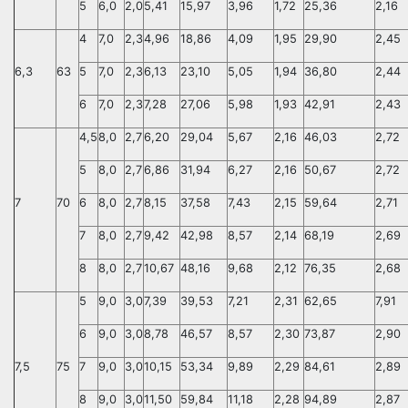
5
6,0
2,0
5,41
15,97
3,96
1,72
25,36
2,16
4
7,0
2,3
4,96
18,86
4,09
1,95
29,90
2,45
6,3
63
5
7,0
2,3
6,13
23,10
5,05
1,94
36,80
2,44
6
7,0
2,3
7,28
27,06
5,98
1,93
42,91
2,43
4,5
8,0
2,7
6,20
29,04
5,67
2,16
46,03
2,72
5
8,0
2,7
6,86
31,94
6,27
2,16
50,67
2,72
7
70
6
8,0
2,7
8,15
37,58
7,43
2,15
59,64
2,71
7
8,0
2,7
9,42
42,98
8,57
2,14
68,19
2,69
8
8,0
2,7
10,67
48,16
9,68
2,12
76,35
2,68
5
9,0
3,0
7,39
39,53
7,21
2,31
62,65
7,91
6
9,0
3,0
8,78
46,57
8,57
2,30
73,87
2,90
7,5
75
7
9,0
3,0
10,15
53,34
9,89
2,29
84,61
2,89
8
9,0
3,0
11,50
59,84
11,18
2,28
94,89
2,87