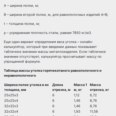
A – ширина полки, м;
B – ширина второй полки, м, для равнополочных изделий A=B;
t – толщина полки, м;
ρ – усредненная плотность стали, равная 7850 кг/м3.
Еще один вариант определения веса уголка – онлайн-
калькулятор, который при введении данных показывает
табличное значение массы металлоизделия. Если табличное
значение отсутствует, калькулятор просчитывает массу по
упрощенной формуле.
Таблица массы уголка горячекатаного равнополочного и
неравнополочного
Ширина полок уголка и их
Длина
Масса 1
Масса
толщина, мм
отрезка, м
м, кг
отрезка, кг
25х25х3
6
1,12
6,72
25х25х4
6
1,46
8,76
32х32х3
6
1,46
8,76
32х32х4
6
1,93
11,58