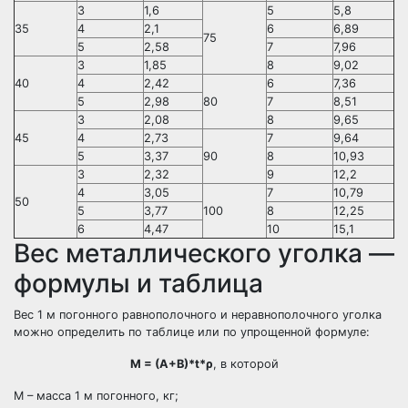
3
1,6
5
5,8
35
4
2,1
6
6,89
75
5
2,58
7
7,96
3
1,85
8
9,02
40
4
2,42
6
7,36
5
2,98
80
7
8,51
3
2,08
8
9,65
45
4
2,73
7
9,64
5
3,37
90
8
10,93
3
2,32
9
12,2
4
3,05
7
10,79
50
5
3,77
100
8
12,25
6
4,47
10
15,1
Вес металлического уголка —
формулы и таблица
Вес 1 м погонного равнополочного и неравнополочного уголка
можно определить по таблице или по упрощенной формуле:
M
= (
A
+
B
)*
t
*
ρ
, в которой
M – масса 1 м погонного, кг;