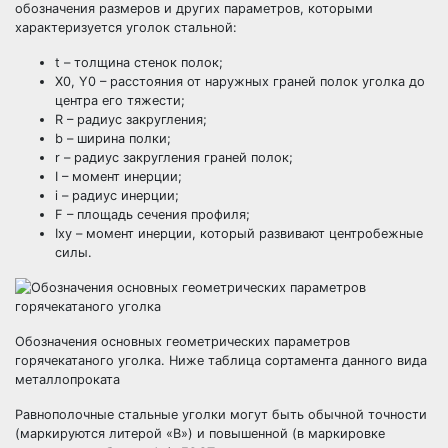
обозначения размеров и других параметров, которыми
характеризуется уголок стальной:
t – толщина стенок полок;
X0, Y0 – расстояния от наружных граней полок уголка до
центра его тяжести;
R – радиус закругления;
b – ширина полки;
r – радиус закругления граней полок;
I – момент инерции;
i – радиус инерции;
F – площадь сечения профиля;
Ixy – момент инерции, который развивают центробежные
силы.
Обозначения основных геометрических параметров
горячекатаного уголка. Ниже таблица сортамента данного вида
металлопроката
Равнополочные стальные уголки могут быть обычной точности
(маркируются литерой «В») и повышенной (в маркировке