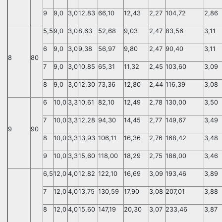
9
9,0
3,0
12,83
66,10
12,43
2,27
104,72
2,86
5,5
9,0
3,0
8,63
52,68
9,03
2,47
83,56
3,11
6
9,0
3,0
9,38
56,97
9,80
2,47
90,40
3,11
8
80
7
9,0
3,0
10,85
65,31
11,32
2,45
103,60
3,09
8
9,0
3,0
12,30
73,36
12,80
2,44
116,39
3,08
6
10,0
3,3
10,61
82,10
12,49
2,78
130,00
3,50
7
10,0
3,3
12,28
94,30
14,45
2,77
149,67
3,49
9
90
8
10,0
3,3
13,93
106,11
16,36
2,76
168,42
3,48
9
10,0
3,3
15,60
118,00
18,29
2,75
186,00
3,46
6,5
12,0
4,0
12,82
122,10
16,69
3,09
193,46
3,89
7
12,0
4,0
13,75
130,59
17,90
3,08
207,01
3,88
8
12,0
4,0
15,60
147,19
20,30
3,07
233,46
3,87