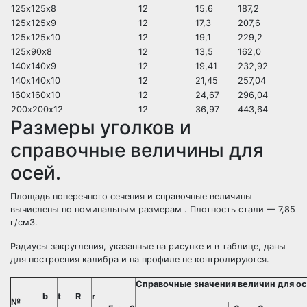
125х125х8
12
15,6
187,2
125х125х9
12
17,3
207,6
125х125х10
12
19,1
229,2
125х90х8
12
13,5
162,0
140х140х9
12
19,41
232,92
140х140х10
12
21,45
257,04
160х160х10
12
24,67
296,04
200х200х12
12
36,97
443,64
Размеры уголков и
справочные величины для
осей.
Площадь поперечного сечения и справочные величины
вычислены по номинальным размерам . Плотность стали — 7,85
г/см3.
Радиусы закругления, указанные на рисунке и в таблице, даны
для построения калибра и на профиле не контролируются.
Справочные значения величин для о
b
t
R
r
№