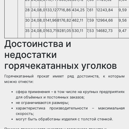
28
24,0
8,0
133,12
7716,86
434,25
7,61
12243,84
9,59
30
24,0
8,0
141,96
8176,82
462,11
7,59
12964,66
9,56
35
24,0
8,0
163,71
9281,05
530,11
7,53
14682,73
9,47
Достоинства и
недостатки
горячекатанных уголков
Горячекатанный прокат имеет ряд достоинств, к которым
можно отнести:
сфера применения – в том числе на крупных предприятиях
для объёмных и постоянных заказов;
не ограничиваются размеры;
характеристика производительности – максимальная
скорость;
могут быть обработаны изделия с толстой стенкой.