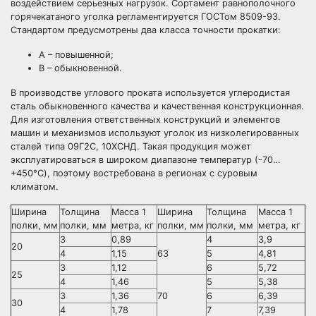
воздействием серьезных нагрузок. Сортамент равнополочного
горячекатаного уголка регламентируется ГОСТом 8509-93.
Стандартом предусмотрены два класса точности прокатки:
А – повышенной;
В – обыкновенной.
В производстве углового проката используется углеродистая
сталь обыкновенного качества и качественная конструкционная.
Для изготовления ответственных конструкций и элементов
машин и механизмов используют уголок из низколегированных
сталей типа 09Г2С, 10ХСНД. Такая продукция может
эксплуатироваться в широком диапазоне температур (-70…
+450°C), поэтому востребована в регионах с суровым
климатом.
Ширина
Толщина
Масса 1
Ширина
Толщина
Масса 1
полки, мм
полки, мм
метра, кг
полки, мм
полки, мм
метра, кг
3
0,89
4
3,9
20
4
1,15
63
5
4,81
3
1,12
6
5,72
25
4
1,46
5
5,38
3
1,36
70
6
6,39
30
4
1,78
7
7,39