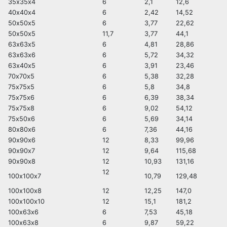
35х35х4
6
2,1
12,6
40х40х4
6
2,42
14,52
50х50х5
6
3,77
22,62
50х50х5
11,7
3,77
44,1
63х63х5
6
4,81
28,86
63х63х6
6
5,72
34,32
63х40х5
6
3,91
23,46
70х70х5
6
5,38
32,28
75х75х5
6
5,8
34,8
75х75х6
6
6,39
38,34
75х75х8
6
9,02
54,12
75х50х6
6
5,69
34,14
80х80х6
6
7,36
44,16
90х90х6
12
8,33
99,96
90х90х7
12
9,64
115,68
90х90х8
12
10,93
131,16
12
100х100х7
10,79
129,48
100х100х8
12
12,25
147,0
100х100х10
12
15,1
181,2
100х63х6
6
7,53
45,18
100х63х8
6
9,87
59,22