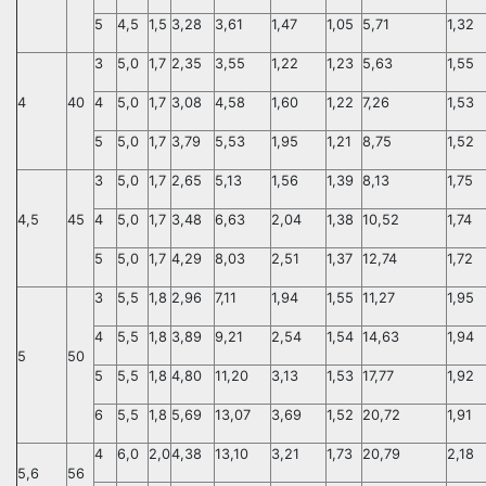
5
4,5
1,5
3,28
3,61
1,47
1,05
5,71
1,32
3
5,0
1,7
2,35
3,55
1,22
1,23
5,63
1,55
4
40
4
5,0
1,7
3,08
4,58
1,60
1,22
7,26
1,53
5
5,0
1,7
3,79
5,53
1,95
1,21
8,75
1,52
3
5,0
1,7
2,65
5,13
1,56
1,39
8,13
1,75
4,5
45
4
5,0
1,7
3,48
6,63
2,04
1,38
10,52
1,74
5
5,0
1,7
4,29
8,03
2,51
1,37
12,74
1,72
3
5,5
1,8
2,96
7,11
1,94
1,55
11,27
1,95
4
5,5
1,8
3,89
9,21
2,54
1,54
14,63
1,94
5
50
5
5,5
1,8
4,80
11,20
3,13
1,53
17,77
1,92
6
5,5
1,8
5,69
13,07
3,69
1,52
20,72
1,91
4
6,0
2,0
4,38
13,10
3,21
1,73
20,79
2,18
5,6
56